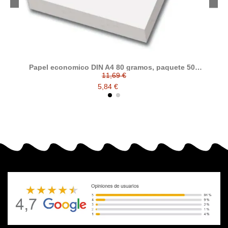
Papel economico DIN A4 80 gramos, paquete 500
Ta
folios
11,69 €
5,84 €