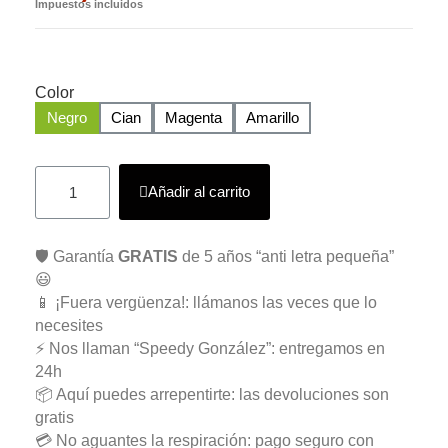
Impuestos incluidos
Color
Negro
Cian
Magenta
Amarillo
Añadir al carrito
🛡️ Garantía
GRATIS
de 5 años “anti letra pequeña”
😃
📱 ¡Fuera vergüenza!: llámanos las veces que lo
necesites
⚡ Nos llaman “Speedy González”: entregamos en
24h
📦 Aquí puedes arrepentirte: las devoluciones son
gratis
💳 No aguantes la respiración: pago seguro con