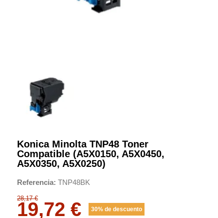
Konica Minolta TNP48 Toner
Compatible (A5X0150, A5X0450,
A5X0350, A5X0250)
Referencia
TNP48BK
28,17 €
19,72 €
30% de descuento