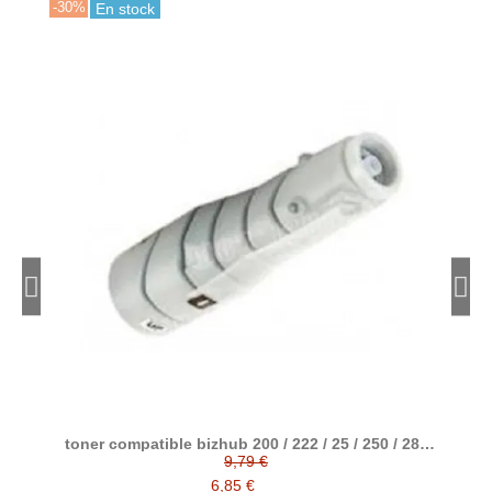
-30%
-30
En stock
toner compatible bizhub 200 / 222 / 25 / 250 / 282
To
reemplaza a Konica minolta TN211 / 8938415
9,79 €
6,85 €