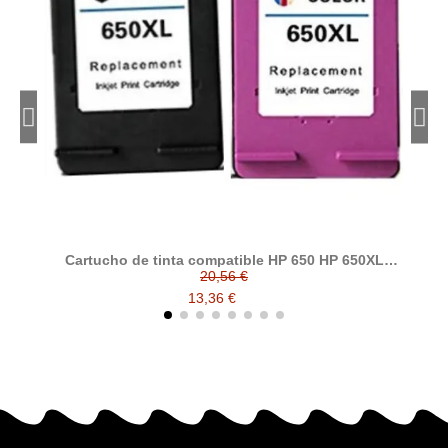
Cartucho de tinta compatible HP 650 HP 650XL
CZ101AE CZ102AE HP650 HP650XL
F
20,56 €
13,36 €