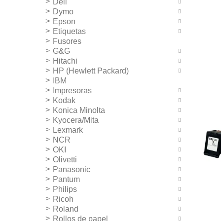
Dell
Dymo
Epson
Etiquetas
Fusores
G&G
Hitachi
HP (Hewlett Packard)
IBM
Impresoras
Kodak
Konica Minolta
Kyocera/Mita
Lexmark
NCR
OKI
Olivetti
Panasonic
Pantum
Philips
Ricoh
Roland
Rollos de papel