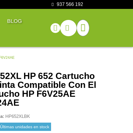
937 566 192
BLOG
E F6V24AE
52XL HP 652 Cartucho
inta Compatible Con El
tucho HP F6V25AE
24AE
ia
HP652XLBK
Últimas unidades en stock