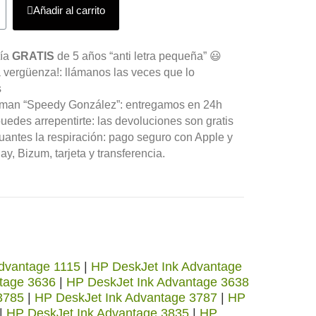
Añadir al carrito
tía
GRATIS
de 5 años “anti letra pequeña” 😃
 vergüenza!: llámanos las veces que lo
s
aman “Speedy González”: entregamos en 24h
uedes arrepentirte: las devoluciones son gratis
antes la respiración: pago seguro con Apple y
y, Bizum, tarjeta y transferencia.
dvantage 1115
|
HP DeskJet Ink Advantage
tage 3636
|
HP DeskJet Ink Advantage 3638
3785
|
HP DeskJet Ink Advantage 3787
|
HP
|
HP DeskJet Ink Advantage 3835
|
HP