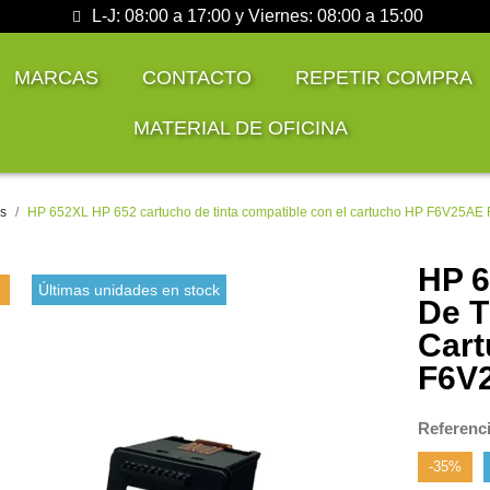
L-J: 08:00 a 17:00 y Viernes: 08:00 a 15:00
MARCAS
CONTACTO
REPETIR COMPRA
MATERIAL DE OFICINA
es
HP 652XL HP 652 cartucho de tinta compatible con el cartucho HP F6V25A
HP 6
Últimas unidades en stock
De T
Car
F6V
Referenc
-35%