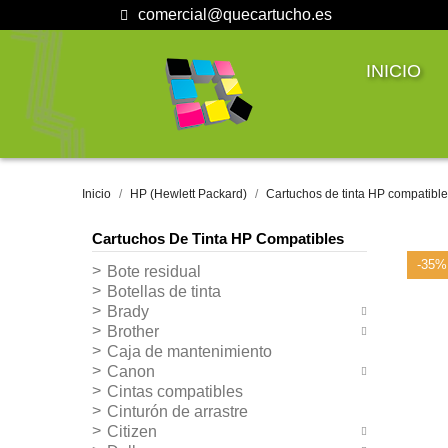
comercial@quecartucho.es
INICIO
Inicio
HP (Hewlett Packard)
Cartuchos de tinta HP compatibl
Cartuchos De Tinta HP Compatibles
-35%
Bote residual
Botellas de tinta
Brady
Brother
Caja de mantenimiento
Canon
Cintas compatibles
Cinturón de arrastre
Citizen