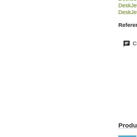
DeskJe
DeskJe
Refere
Co
Produ