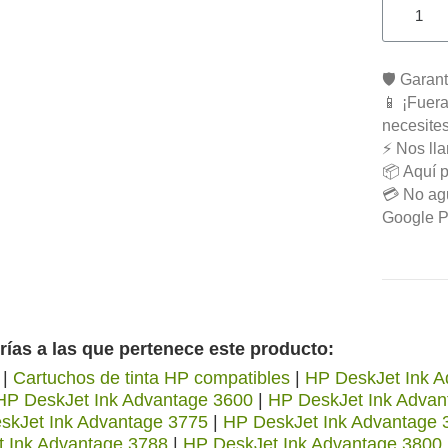
🛡️ Garan
📱 ¡Fuera
necesite
⚡ Nos ll
📦 Aquí p
💳 No agu
Google Pa
rías a las que pertenece este producto:
|
Cartuchos de tinta HP compatibles
|
HP DeskJet Ink A
HP DeskJet Ink Advantage 3600
|
HP DeskJet Ink Advan
skJet Ink Advantage 3775
|
HP DeskJet Ink Advantage 
t Ink Advantage 3788
|
HP DeskJet Ink Advantage 3800