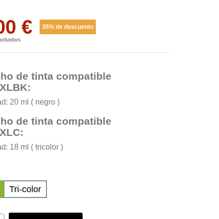
00 €
35% de descuento
ncluidos
ho de tinta compatible
XLBK:
: 20 ml ( negro )
ho de tinta compatible
XLC:
: 18 ml ( tricolor )
Tri-color