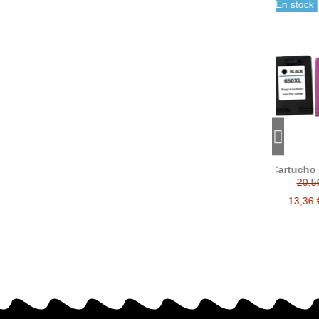
-35%
En stock
-35%
Cartucho de tinta
compatible HP 650 HP
c
20,56 €
650XL CZ101AE CZ102AE
CZ10
HP650 HP650XL
13,36 €