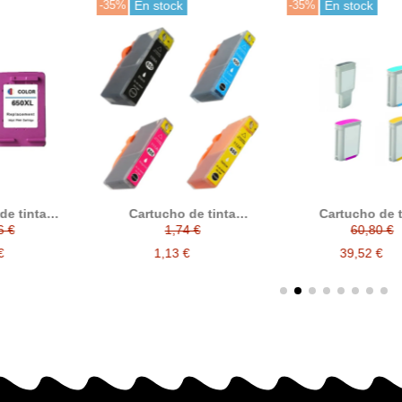
En stock
-35%
En stock
-40%
En stock:
Cartucho de tinta
Cartucho de tinta
ompatible HP 655
compatible HP 728XL HP
1,74 €
60,80 €
HP 302
9AE CZ110AE CZ111AE
728 F9J68A F9J67A F9J66A
tin
CZ112AE HP655
F9J65A HP728 HP728XL
1,13 €
39,52 €
1