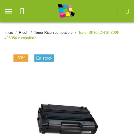
Inicio
Ricoh
Toner Ricoh compatible
Toner SP300DN SP300N
406956 compatible
-30%
En stock