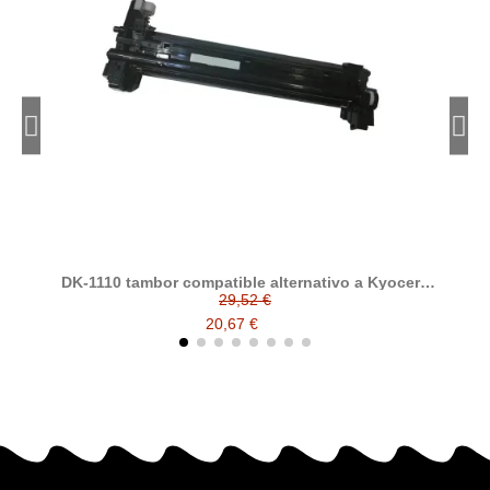
DK-1110 tambor compatible alternativo a Kyocera
Ky
Mita 302M293010 / 302M293011 / 302M293012 /
29,52 €
DK1110
20,67 €