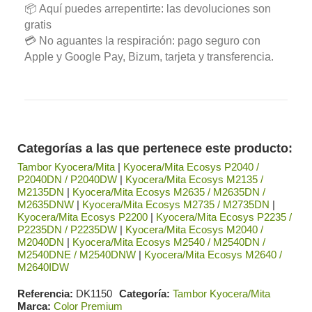
📦 Aquí puedes arrepentirte: las devoluciones son
gratis
💳 No aguantes la respiración: pago seguro con
Apple y Google Pay, Bizum, tarjeta y transferencia.
Categorías a las que pertenece este producto:
Tambor Kyocera/Mita
|
Kyocera/Mita Ecosys P2040 /
P2040DN / P2040DW
|
Kyocera/Mita Ecosys M2135 /
M2135DN
|
Kyocera/Mita Ecosys M2635 / M2635DN /
M2635DNW
|
Kyocera/Mita Ecosys M2735 / M2735DN
|
Kyocera/Mita Ecosys P2200
|
Kyocera/Mita Ecosys P2235 /
P2235DN / P2235DW
|
Kyocera/Mita Ecosys M2040 /
M2040DN
|
Kyocera/Mita Ecosys M2540 / M2540DN /
M2540DNE / M2540DNW
|
Kyocera/Mita Ecosys M2640 /
M2640IDW
Referencia
DK1150
Categoría
Tambor Kyocera/Mita
Marca
Color Premium