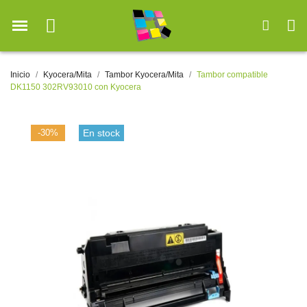
Inicio
Kyocera/Mita
Tambor Kyocera/Mita
Tambor compatible
DK1150 302RV93010 con Kyocera
-30%
En stock