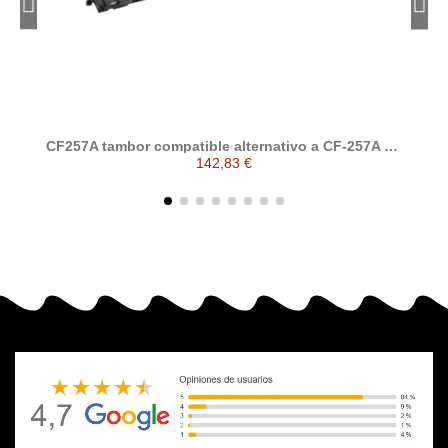
CF257A tambor compatible alternativo a CF-257A HP
57A
142,83 €