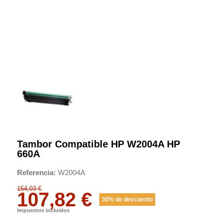
Tambor Compatible HP W2004A HP
660A
Referencia
W2004A
154,03 €
107,82 €
30% de descuento
Impuestos incluidos