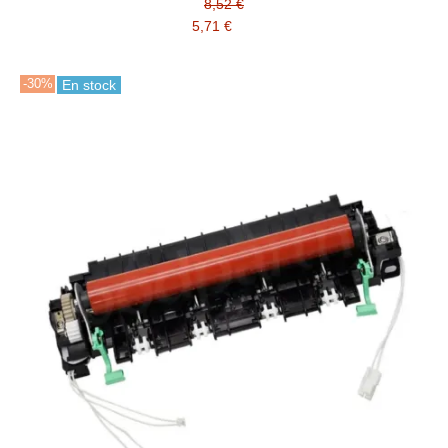
8,52 €
5,71 €
-30%
En stock