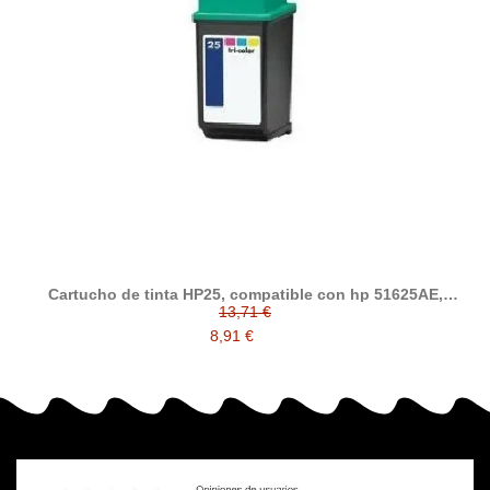
Cartucho de tinta HP25, compatible con hp 51625AE,
tricolor
13,71 €
8,91 €