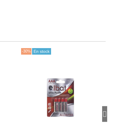
-30%
Últimas unidades en stock
-30%
En stoc