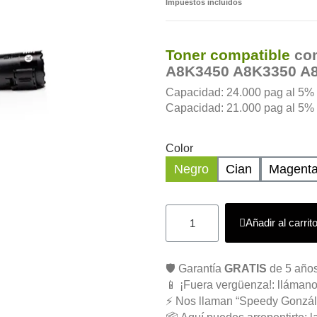
Impuestos incluidos
Toner compatible
com
A8K3450 A8K3350 A
Capacidad: 24.000 pag al 5% d
Capacidad: 21.000 pag al 5% d
Color
Negro
Cian
Magent
Añadir al carrit
🛡️ Garantía
GRATIS
de 5 años
📱 ¡Fuera vergüenza!: llámano
⚡ Nos llaman “Speedy Gonzál