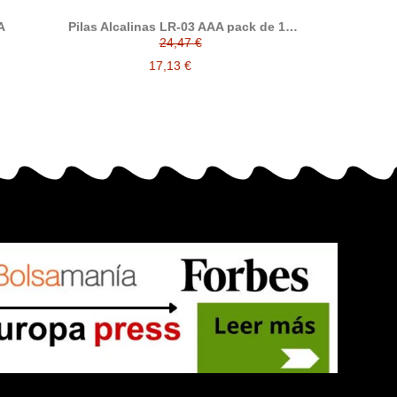
k de 12
Pilas Alcalinas LR-06 AA
Pilas Alcal
2,03 €
1,42 €