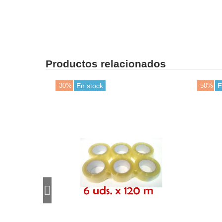
Productos relacionados
-50%
En stock: 24H laborables
-30%
Ú