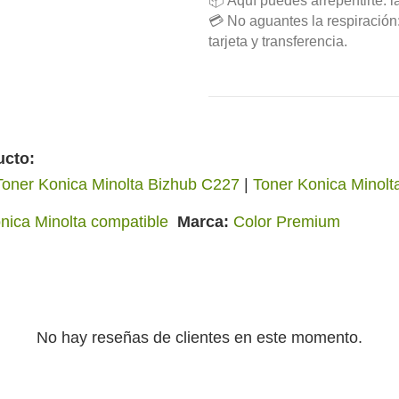
📦 Aquí puedes arrepentirte: l
💳 No aguantes la respiració
tarjeta y transferencia.
ucto:
Toner Konica Minolta Bizhub C227
|
Toner Konica Minolt
nica Minolta compatible
Marca
Color Premium
No hay reseñas de clientes en este momento.