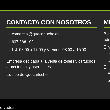
CONTACTA CON NOSOTROS
M
comercial@quecartucho.es
Bie
adm
937 566 192
M
L-J: 08:00 a 17:00 y Viernes: 08:00 a 15:00
I
D
Empresa dedicada a la venta de toners y cartuchos
a precios muy asequibles.
H
E
Equipo de Quecartucho
S
servados