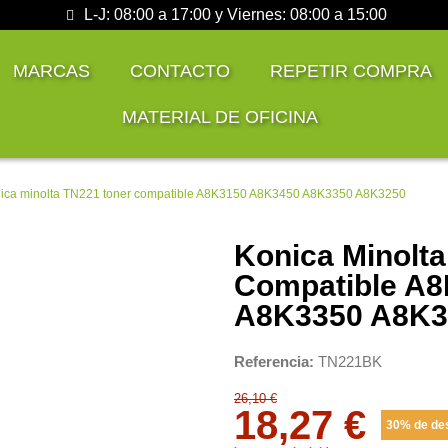
L-J: 08:00 a 17:00 y Viernes: 08:00 a 15:00
MARCAS
CONTACTO
REPETIR COMPRA
MATERIAL DE OFICINA
ica minolta TN221 toner compatible A8K3150 A8K3450 A8K3350 A8K3250
Konica Minolt
Compatible A
A8K3350 A8K3
Referencia
TN221BK
26,10 €
18,27 €
30% de de