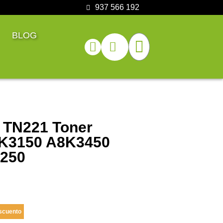
937 566 192
BLOG
a TN221 Toner
8K3150 A8K3450
250
scuento