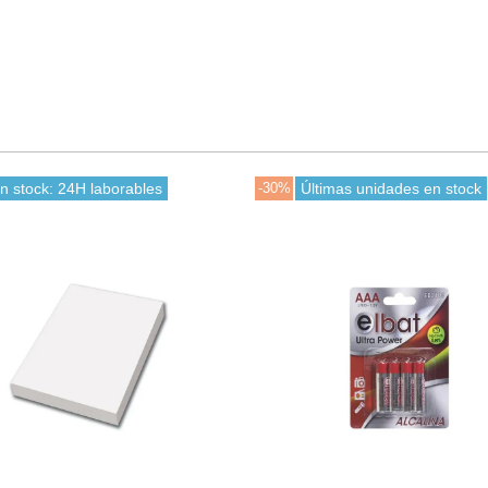
ltimas unidades en stock
-30%
En stock