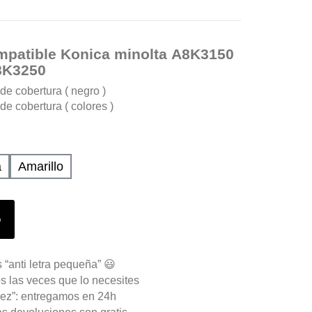
patible Konica minolta A8K3150
8K3250
e cobertura ( negro )
e cobertura ( colores )
a
Amarillo
o
 “anti letra pequeña” 😃
s las veces que lo necesites
ez”: entregamos en 24h