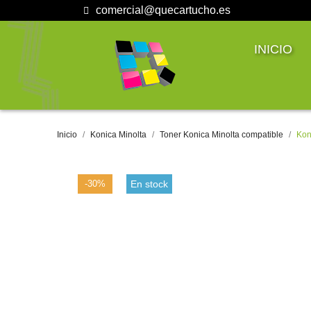
comercial@quecartucho.es
INICIO
Inicio
Konica Minolta
Toner Konica Minolta compatible
Kon
-30%
En stock