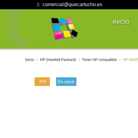
comercial@quecartucho.es
INICIO
Inicio
HP (Hewlett Packard)
Toner HP compatible
HP W905
-30%
En stock