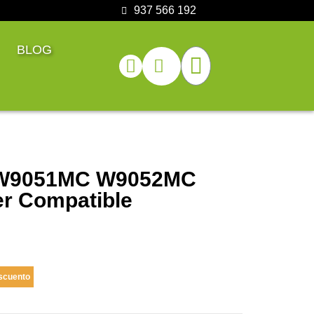
937 566 192
BLOG
W9051MC W9052MC
r Compatible
scuento