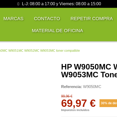
L-J: 08:00 a 17:00 y Viernes: 08:00 a 15:00
MARCAS
CONTACTO
REPETIR COMPRA
MATERIAL DE OFICINA
0MC W9051MC W9052MC W9053MC toner compatible
HP W9050MC 
W9053MC Tone
Referencia
W9050MC
99,96 €
69,97 €
30% de de
Impuestos incluidos