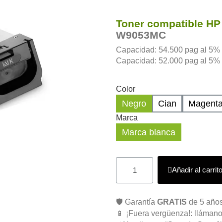
Toner compatible HP
W9053MC
Capacidad: 54.500 pag al 5% d
Capacidad: 52.000 pag al 5% d
Color
Negro
Cian
Magent
Marca
Marca blanca
Añadir al carrit
🛡️ Garantía
GRATIS
de 5 años
📱 ¡Fuera vergüenza!: llámano