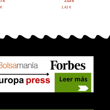
2,03 €
1,42 €