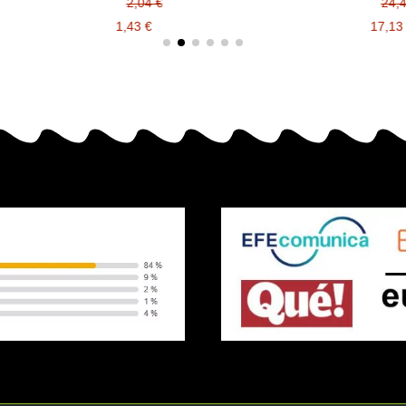
2,04 €
24,47 €
1,43 €
17,13 €