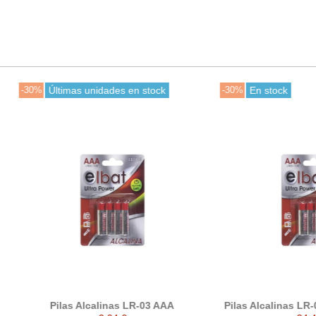
ltimas unidades en stock
-30%
En stock
ilas Alcalinas LR-03 AAA
Pilas Alcalinas LR-03 AAA pac
blisters