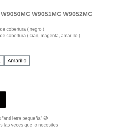
W9050MC W9051MC W9052MC
e cobertura ( negro )
e cobertura ( cian, magenta, amarillo )
a
Amarillo
o
 “anti letra pequeña” 😃
s las veces que lo necesites