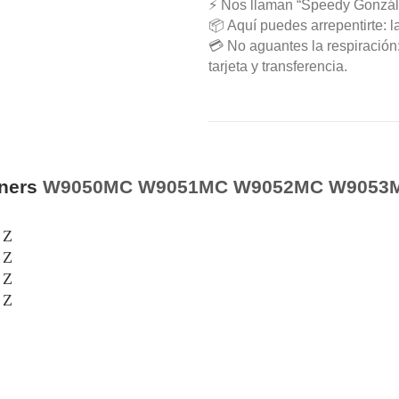
⚡ Nos llaman “Speedy Gonzál
📦 Aquí puedes arrepentirte: l
💳 No aguantes la respiració
tarjeta y transferencia.
oners
W9050MC W9051MC W9052MC W9053
 Z
 Z
 Z
 Z