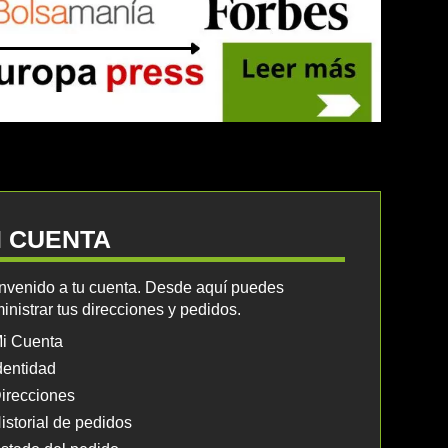
I CUENTA
nvenido a tu cuenta. Desde aquí puedes
inistrar tus direcciones y pedidos.
i Cuenta
dentidad
irecciones
istorial de pedidos