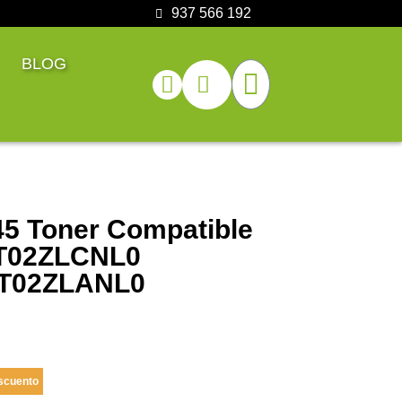
937 566 192
BLOG
5 Toner Compatible
T02ZLCNL0
1T02ZLANL0
scuento