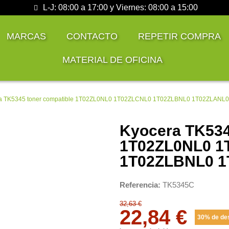
L-J: 08:00 a 17:00 y Viernes: 08:00 a 15:00
MARCAS
CONTACTO
REPETIR COMPRA
MATERIAL DE OFICINA
a TK5345 toner compatible 1T02ZL0NL0 1T02ZLCNL0 1T02ZLBNL0 1T02ZLANL0
Kyocera TK534
1T02ZL0NL0 1
1T02ZLBNL0 
Referencia
TK5345C
32,63 €
22,84 €
30% de de