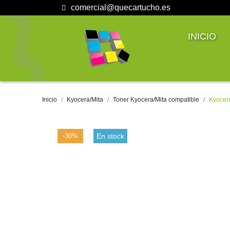
comercial@quecartucho.es
INICIO
Inicio
Kyocera/Mita
Toner Kyocera/Mita compatible
Kyocer
-30%
En stock