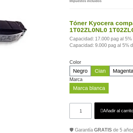
Impuestos incluidos
Tóner Kyocera compa
1T02ZL0NL0 1T02ZL
Capacidad: 17.000 pag al 5% d
Capacidad: 9.000 pag al 5% de
Color
Negro
Cian
Magent
Marca
Marca blanca
Añadir al carrit
🛡️ Garantía
GRATIS
de 5 años