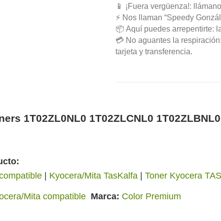
📱 ¡Fuera vergüenza!: llámano
⚡ Nos llaman “Speedy Gonzál
📦 Aquí puedes arrepentirte: l
💳 No aguantes la respiració
tarjeta y transferencia.
 toners 1T02ZL0NL0 1T02ZLCNL0 1T02ZLBNL
ucto:
compatible
|
Kyocera/Mita TasKalfa
|
Toner Kyocera TASK
ocera/Mita compatible
Marca
Color Premium