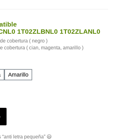
tible
CNL0 1T02ZLBNL0 1T02ZLANL0
e cobertura ( negro )
 cobertura ( cian, magenta, amarillo )
a
Amarillo
o
 “anti letra pequeña” 😃