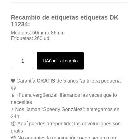
Recambio de etiquetas etiquetas DK
11234:
Medidas: 60mm x 86mm
Etiquetas: 260 ud
Añadir al carrito
🛡️ Garantía
GRATIS
de 5 años “anti letra pequeña”
😃
📱 ¡Fuera vergüenza!: llámanos las veces que lo
necesites
⚡ Nos llaman “Speedy González”: entregamos en
24h
📦 Aquí puedes arrepentirte: las devoluciones son
gratis
💳 No aguantes la respiración: pago seguro con