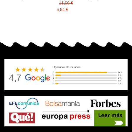
folios
11,69 €
5,84 €