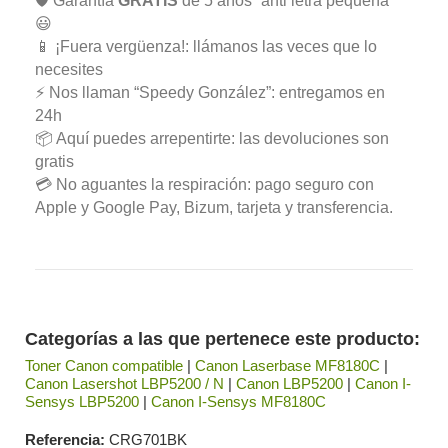
🛡️ Garantía
GRATIS
de 5 años “anti letra pequeña”
😃
📱 ¡Fuera vergüenza!: llámanos las veces que lo
necesites
⚡ Nos llaman “Speedy González”: entregamos en
24h
📦 Aquí puedes arrepentirte: las devoluciones son
gratis
💳 No aguantes la respiración: pago seguro con
Apple y Google Pay, Bizum, tarjeta y transferencia.
Categorías a las que pertenece este producto:
Toner Canon compatible
|
Canon Laserbase MF8180C
|
Canon Lasershot LBP5200 / N
|
Canon LBP5200
|
Canon I-
Sensys LBP5200
|
Canon I-Sensys MF8180C
Referencia
CRG701BK