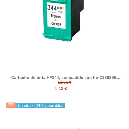
Cartucho de tinta HP344, compatible con hp C9363EE,
tricolor
12,51 €
8,13 €
-35%
En stock: 24H laborables