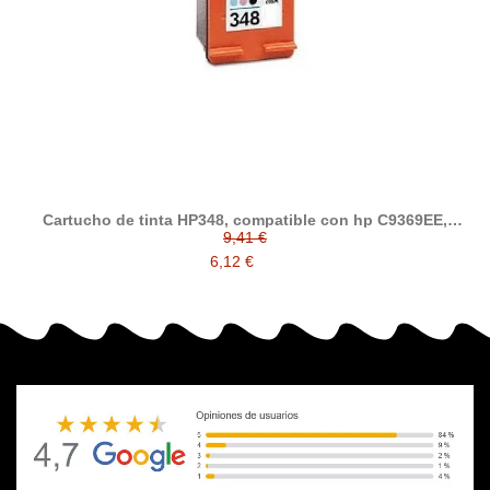
Cartucho de tinta HP348, compatible con hp C9369EE,
Photo
9,41 €
6,12 €