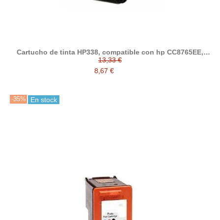
Cartucho de tinta HP338, compatible con hp CC8765EE,
negro
13,33 €
8,67 €
-35%
En stock