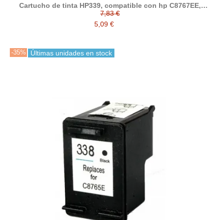
Cartucho de tinta HP339, compatible con hp C8767EE,
negro
7,83 €
5,09 €
-35%
Últimas unidades en stock