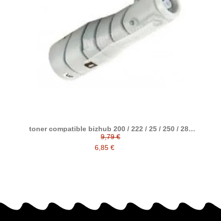
toner compatible bizhub 200 / 222 / 25 / 250 / 282
reemplaza a Konica minolta TN211 / 8938415
9,79 €
6,85 €