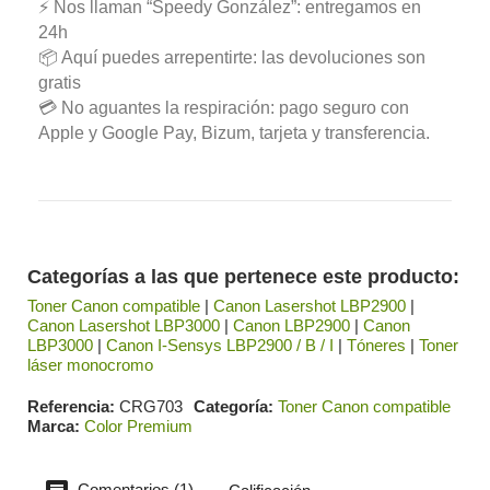
⚡ Nos llaman “Speedy González”: entregamos en
24h
📦 Aquí puedes arrepentirte: las devoluciones son
gratis
💳 No aguantes la respiración: pago seguro con
Apple y Google Pay, Bizum, tarjeta y transferencia.
Categorías a las que pertenece este producto:
Toner Canon compatible
|
Canon Lasershot LBP2900
|
Canon Lasershot LBP3000
|
Canon LBP2900
|
Canon
LBP3000
|
Canon I-Sensys LBP2900 / B / I
|
Tóneres
|
Toner
láser monocromo
Referencia
CRG703
Categoría
Toner Canon compatible
Marca
Color Premium
Comentarios (1)