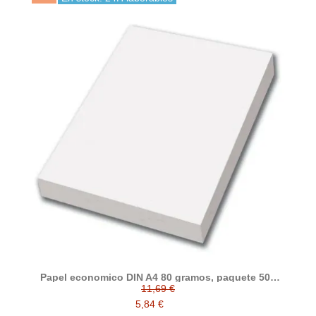
Papel economico DIN A4 80 gramos, paquete 500
folios
11,69 €
5,84 €