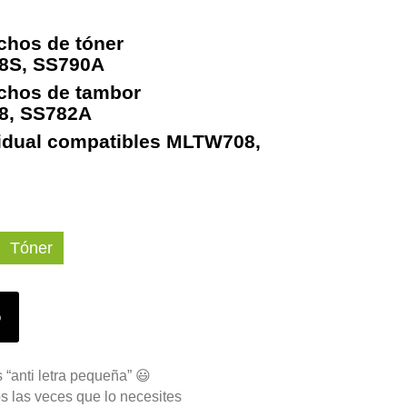
chos de tóner
8S, SS790A
uchos de tambor
8, SS782A
sidual compatibles MLTW708,
Tóner
o
 “anti letra pequeña” 😃
s las veces que lo necesites