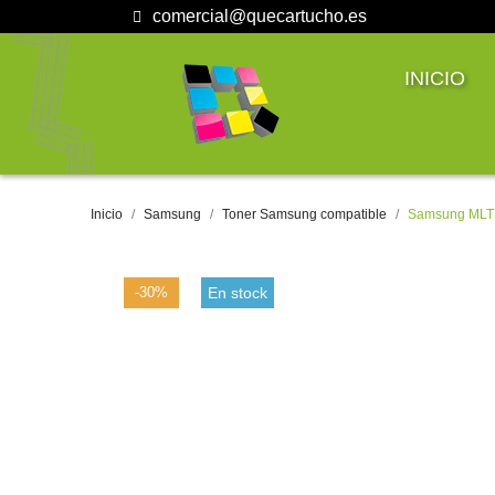
comercial@quecartucho.es
INICIO
Inicio
Samsung
Toner Samsung compatible
Samsung MLT
-30%
En stock