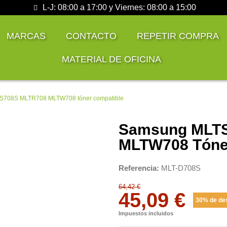
L-J: 08:00 a 17:00 y Viernes: 08:00 a 15:00
MARCAS
CONTACTO
REPETIR COMPRA
MATERIAL DE OFICINA
S708S MLTR708 MLTW708 tóner compatible
Samsung MLT
MLTW708 Tóne
Referencia
MLT-D708S
64,42 €
45,09 €
30% de de
Impuestos incluidos