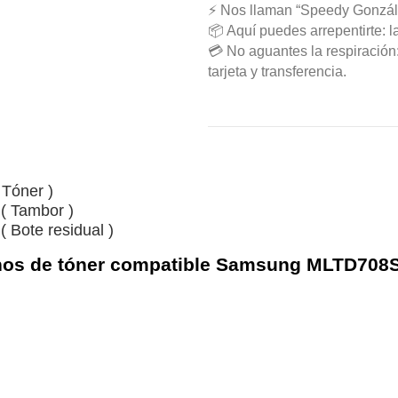
⚡ Nos llaman “Speedy Gonzál
📦 Aquí puedes arrepentirte: l
💳 No aguantes la respiració
tarjeta y transferencia.
 Tóner )
( Tambor )
 Bote residual )
uchos de tóner compatible Samsung MLTD708