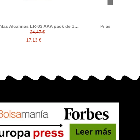
k de 12
Pilas Alcalinas LR-06 AA
Pilas Alcal
2,03 €
1,42 €