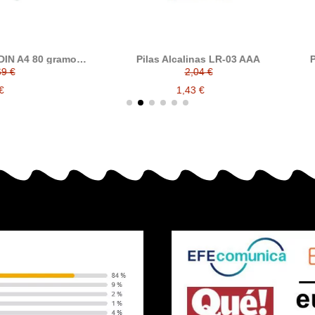
ilas Alcalinas LR-03 AAA
Pilas Alcalinas LR-03 AAA pac
blisters
2,04 €
24,47 €
1,43 €
17,13 €