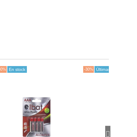
-30%
Últimas unidades en stock
-30%
En stoc