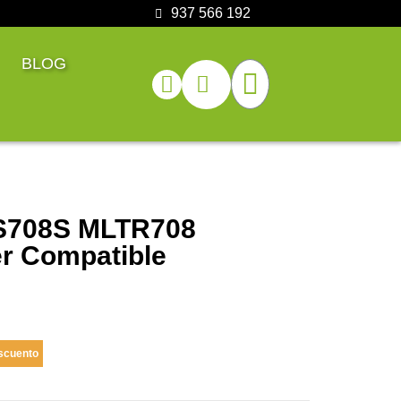
937 566 192
BLOG
S708S MLTR708
r Compatible
scuento