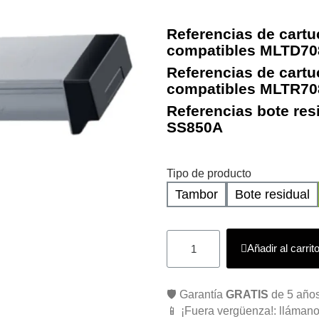
Referencias de cartu
compatibles MLTD70
Referencias de cart
compatibles MLTR70
Referencias bote re
SS850A
Tipo de producto
Tambor
Bote residual
Añadir al carrit
🛡️ Garantía
GRATIS
de 5 años
📱 ¡Fuera vergüenza!: llámano