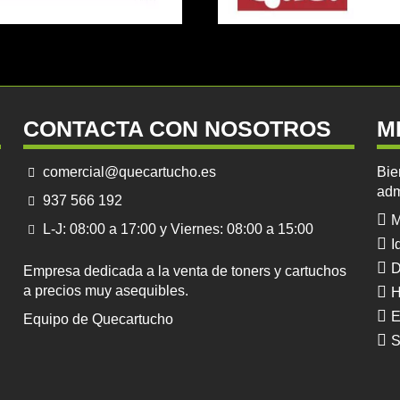
CONTACTA CON NOSOTROS
M
comercial@quecartucho.es
Bie
adm
937 566 192
M
L-J: 08:00 a 17:00 y Viernes: 08:00 a 15:00
I
D
Empresa dedicada a la venta de toners y cartuchos
a precios muy asequibles.
H
E
Equipo de Quecartucho
S