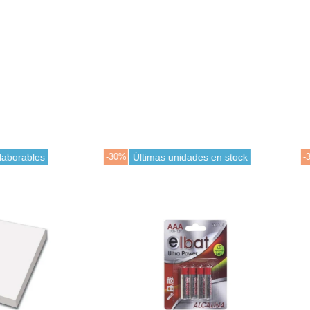
ltimas unidades en stock
-30%
En stock