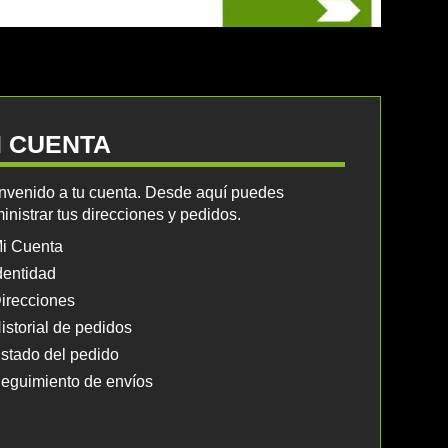
I CUENTA
nvenido a tu cuenta. Desde aquí puedes
inistrar tus direcciones y pedidos.
i Cuenta
dentidad
irecciones
istorial de pedidos
stado del pedido
eguimiento de envíos