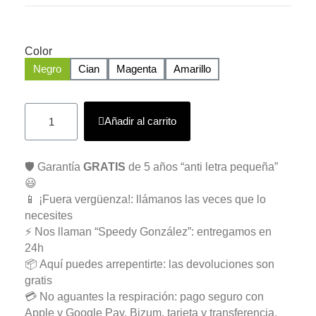
Color
Negro
Cian
Magenta
Amarillo
Añadir al carrito
🛡️ Garantía
GRATIS
de 5 años “anti letra pequeña”
😃
📱 ¡Fuera vergüenza!: llámanos las veces que lo
necesites
⚡ Nos llaman “Speedy González”: entregamos en
24h
📦 Aquí puedes arrepentirte: las devoluciones son
gratis
💳 No aguantes la respiración: pago seguro con
Apple y Google Pay, Bizum, tarjeta y transferencia.