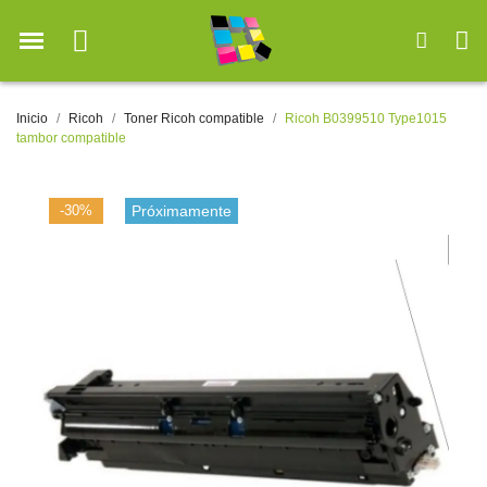
Inicio
Ricoh
Toner Ricoh compatible
Ricoh B0399510 Type1015
tambor compatible
-30%
Próximamente