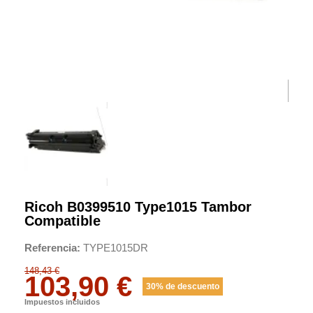
Ricoh B0399510 Type1015 Tambor
Compatible
Referencia
TYPE1015DR
148,43 €
103,90 €
30% de descuento
Impuestos incluidos