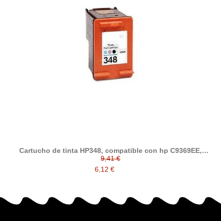
Cartucho de tinta HP348, compatible con hp C9369EE,
Photo
9,41 €
6,12 €