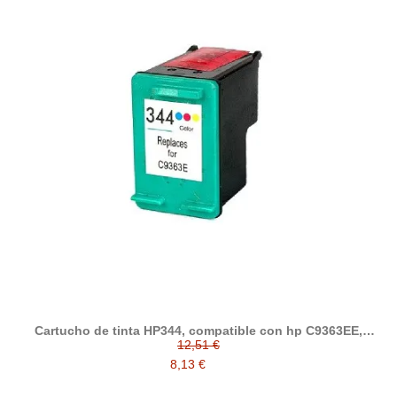
Cartucho de tinta HP344, compatible con hp C9363EE,
tricolor
12,51 €
8,13 €