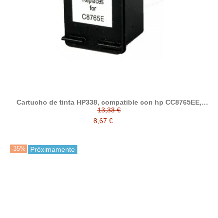
Cartucho de tinta HP338, compatible con hp CC8765EE,
negro
13,33 €
8,67 €
-35%
Próximamente