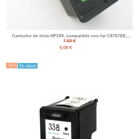
Cartucho de tinta HP339, compatible con hp C8767EE,
negro
7,83 €
5,09 €
-35%
En stock