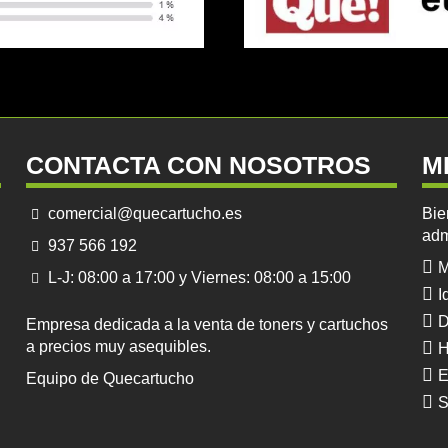
CONTACTA CON NOSOTROS
M
comercial@quecartucho.es
Bie
adm
937 566 192
M
L-J: 08:00 a 17:00 y Viernes: 08:00 a 15:00
I
D
Empresa dedicada a la venta de toners y cartuchos
a precios muy asequibles.
H
E
Equipo de Quecartucho
S