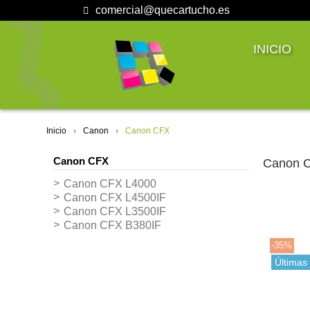
comercial@quecartucho.es
INICIO
Inicio
Canon
Canon CFX
Canon CFX
Canon 
Canon CFX L4000
Canon CFX L4500IF
Canon CFX L3500IF
Canon CFX B380IF
-35%
Últimas