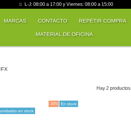
L-J: 08:00 a 17:00 y Viernes: 08:00 a 15:00
MARCAS
CONTACTO
REPETIR COMPRA
MATERIAL DE OFICINA
CFX
Hay 2 productos
-30%
En stock
 unidades en stock