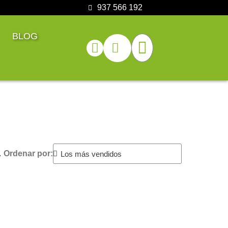
937 566 192
BLOG
.
Ordenar por: