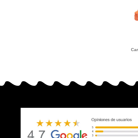
Car
compatib
BCI21 /
0954B
6881