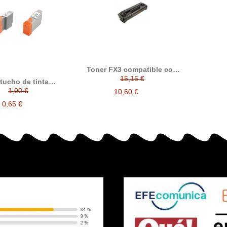
Toner FX3 compatible con
1557A003
15,15 €
tucho de tinta
le BCI24 / BCI-24 /
1,00 €
10,60 €
 BCI-21 con Canon
002 / 0955B002 /
0,65 €
A002 / 6882A002