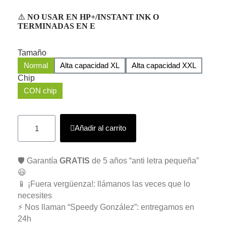
⚠️
NO USAR EN HP+/INSTANT INK O
TERMINADAS EN E
Tamaño
Normal
Alta capacidad XL
Alta capacidad XXL
Chip
CON chip
Añadir al carrito
🛡️ Garantía
GRATIS
de 5 años “anti letra pequeña”
😃
📱 ¡Fuera vergüenza!: llámanos las veces que lo
necesites
⚡ Nos llaman “Speedy González”: entregamos en
24h