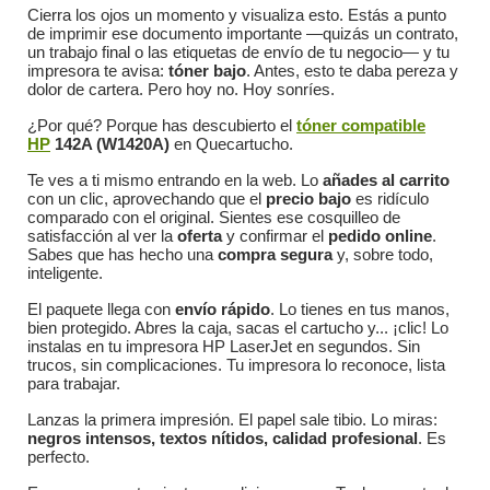
Cierra los ojos un momento y visualiza esto. Estás a punto
de imprimir ese documento importante —quizás un contrato,
un trabajo final o las etiquetas de envío de tu negocio— y tu
impresora te avisa:
tóner bajo
. Antes, esto te daba pereza y
dolor de cartera. Pero hoy no. Hoy sonríes.
¿Por qué? Porque has descubierto el
tóner compatible
HP
142A (W1420A)
en Quecartucho.
Te ves a ti mismo entrando en la web. Lo
añades al carrito
con un clic, aprovechando que el
precio bajo
es ridículo
comparado con el original. Sientes ese cosquilleo de
satisfacción al ver la
oferta
y confirmar el
pedido online
.
Sabes que has hecho una
compra segura
y, sobre todo,
inteligente.
El paquete llega con
envío rápido
. Lo tienes en tus manos,
bien protegido. Abres la caja, sacas el cartucho y... ¡clic! Lo
instalas en tu impresora HP LaserJet en segundos. Sin
trucos, sin complicaciones. Tu impresora lo reconoce, lista
para trabajar.
Lanzas la primera impresión. El papel sale tibio. Lo miras:
negros intensos, textos nítidos, calidad profesional
. Es
perfecto.