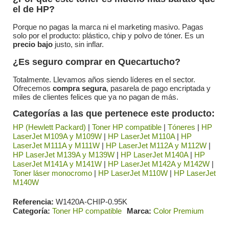
el de HP?
Porque no pagas la marca ni el marketing masivo. Pagas
solo por el producto: plástico, chip y polvo de tóner. Es un
precio bajo
justo, sin inflar.
¿Es seguro comprar en Quecartucho?
Totalmente. Llevamos años siendo líderes en el sector.
Ofrecemos
compra segura
, pasarela de pago encriptada y
miles de clientes felices que ya no pagan de más.
Categorías a las que pertenece este producto:
HP (Hewlett Packard)
|
Toner HP compatible
|
Tóneres
|
HP
LaserJet M109A y M109W
|
HP LaserJet M110A
|
HP
LaserJet M111A y M111W
|
HP LaserJet M112A y M112W
|
HP LaserJet M139A y M139W
|
HP LaserJet M140A
|
HP
LaserJet M141A y M141W
|
HP LaserJet M142A y M142W
|
Toner láser monocromo
|
HP LaserJet M110W
|
HP LaserJet
M140W
Referencia
W1420A-CHIP-0.95K
Categoría
Toner HP compatible
Marca
Color Premium