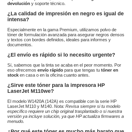
devolución
y soporte técnico.
¿La calidad de impresión en negro es igual de
intensa?
Especialmente en la gama Premium, utilizamos polvo de
tóner de formulación avanzada para asegurar negros densos
y textos con bordes definidos, ideales para informes y
documentos.
¿El envío es rápido si lo necesito urgente?
Sí, sabemos que la tinta se acaba en el peor momento. Por
eso ofrecemos
envío rápido
para que tengas tu
tóner en
stock
en casa o en la oficina cuanto antes.
¿Sirve este tóner para la impresora HP
LaserJet M110we?
El modelo W1420A (142A) es compatible con la serie HP
LaserJet M110 y M140.
Nota: Revisa siempre si tu modelo
específico requiere un chip original trasplantado o si nuestra
versión ya incluye solución, ya que HP actualiza firmwares a
menudo.
¿Por qué este tóner es mucho más barato que