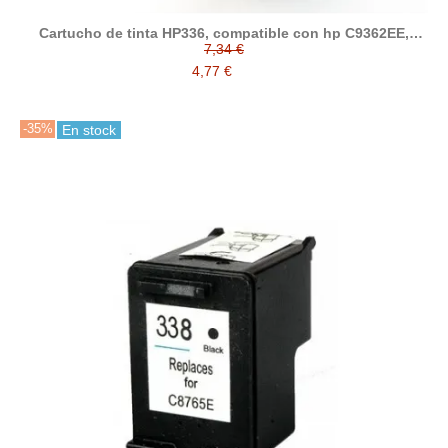
Cartucho de tinta HP336, compatible con hp C9362EE,
negro
7,34 €
4,77 €
-35%
En stock