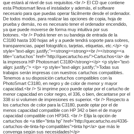
que estará al nivel de sus requisitos.<br /> El CD que contiene
esta Photosmart lleva el instalador y además, el software
necesario para que puedas operar fácilmente desde el ordenador.
De todos modos, para realizar las opciones de copia, hoja de
prueba y demás, no es necesario tener el ordenador encendido,
ya que puede moverse de forma muy intuitiva por sus
botones. <br /> Podrá tener en su bandeja de entrada de la
C3180 hasta 100 hojas a4 y a puede tendrá soporte para sobres,
transparencias, papel fotográfico, tarjetas, etiquetas, etc.</p> <p
style="text-align: justify;"><strong><strong><br /></strong><a
title="cartuchos" href="http://quecartucho.es/">Cartuchos</a> de
la impresora HP Photosmart C3180</strong></p> <p style="text-
align: justify;"> </p> <p style="text-align: justify;">Todas sus
trabajos serán impresas con nuestros cartuchos compatibles.
Tenemos a su disposición cartuchos compatibles con la
PhotoSmart C3180, en negro y de color de menor y mayor
capacidad.<br /> Si imprime poco puede optar por el cartucho de
menor capacidad en color negro, el 336, o bien, decantarse por el
338 si si volumen de impresiones es superior. <br /> Respecto a
los cartuchos de color para la C3180, puede optar por el de
menos capacidad compatible con HP 342 o bien el de mayor
capacidad compatible con HP343. <br /> Elija la opción de
cartuchos de <a title="tinta hp" href="http://quecartucho.es/4336-
cartuchos-de-tinta-hp-compatibles">tinta hp</a> que más le
convenga según sus necesidades!</p>