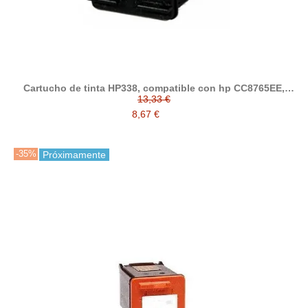
Cartucho de tinta HP338, compatible con hp CC8765EE,
negro
13,33 €
8,67 €
-35%
Próximamente