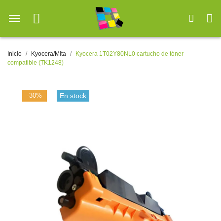
Inicio
Kyocera/Mita
Kyocera 1T02Y80NL0 cartucho de tóner
compatible (TK1248)
-30%
En stock