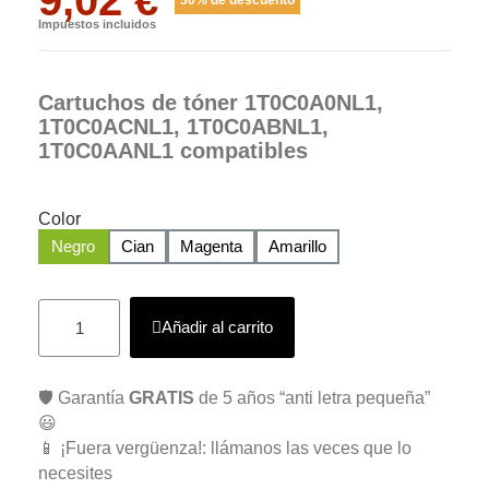
Impuestos incluidos
Cartuchos de tóner 1T0C0A0NL1,
1T0C0ACNL1, 1T0C0ABNL1,
1T0C0AANL1 compatibles
Color
Negro
Cian
Magenta
Amarillo
Añadir al carrito
🛡️ Garantía
GRATIS
de 5 años “anti letra pequeña”
😃
📱 ¡Fuera vergüenza!: llámanos las veces que lo
necesites