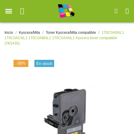
Inicio
Kyocera/Mita
Toner Kyocera/Mita compatible
1T0C0A0NL1
1T0C0ACNL1 1T0C0ABNL1 1T0C0AANL1 Kyocera tóner compatible
(TK5430)
-30%
En stock