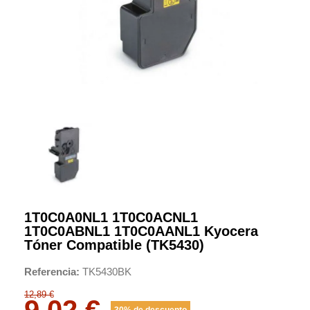
1T0C0A0NL1 1T0C0ACNL1
1T0C0ABNL1 1T0C0AANL1 Kyocera
Tóner Compatible (TK5430)
Referencia
TK5430BK
12,89 €
9,02 €
30% de descuento