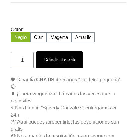
Color
Negro
Cian
Magenta
Amarillo
Añadir al carrito
🛡️ Garantía
GRATIS
de 5 años “anti letra pequeña”
😃
📱 ¡Fuera vergüenza!: llámanos las veces que lo
necesites
⚡ Nos llaman “Speedy González”: entregamos en
24h
📦 Aquí puedes arrepentirte: las devoluciones son
gratis
💳 No aguantes la respiración: pago seguro con