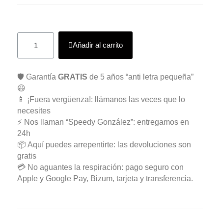
Añadir al carrito
🛡️ Garantía
GRATIS
de 5 años “anti letra pequeña”
😃
📱 ¡Fuera vergüenza!: llámanos las veces que lo
necesites
⚡ Nos llaman “Speedy González”: entregamos en
24h
📦 Aquí puedes arrepentirte: las devoluciones son
gratis
💳 No aguantes la respiración: pago seguro con
Apple y Google Pay, Bizum, tarjeta y transferencia.