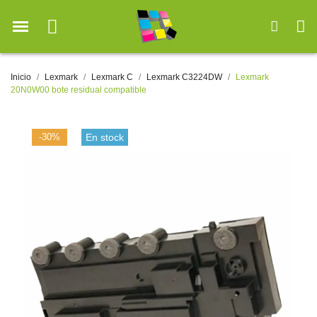
Inicio
Lexmark
Lexmark C
Lexmark C3224DW
Lexmark
20N0W00 bote residual compatible
-30%
En stock