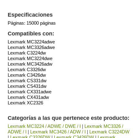
Especificaciones
Páginas: 15000 páginas
Compatibles con:
Lexmark MC3224adwe
Lexmark MC3326adwe
Lexmark C3224dw
Lexmark MC3224dwe
Lexmark MC3426adw
Lexmark C3326dw
Lexmark C3426dw
Lexmark CS331dw
Lexmark CS431dw
Lexmark CX331adwe
Lexmark CX431adw
Lexmark XC2326
Categorías a las que pertenece este producto:
Lexmark MC3224 / ADWE / DWE / I
|
Lexmark MC3326 /
ADWE / I
|
Lexmark MC3426 / ADW / I
|
Lexmark C3224DW
|
Lexmark C3326DW
|
Lexmark C3426DW
|
Lexmark