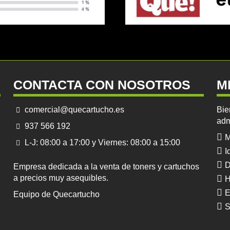
CONTACTA CON NOSOTROS
M
comercial@quecartucho.es
Bie
adm
937 566 192
M
L-J: 08:00 a 17:00 y Viernes: 08:00 a 15:00
I
D
Empresa dedicada a la venta de toners y cartuchos
a precios muy asequibles.
H
E
Equipo de Quecartucho
S