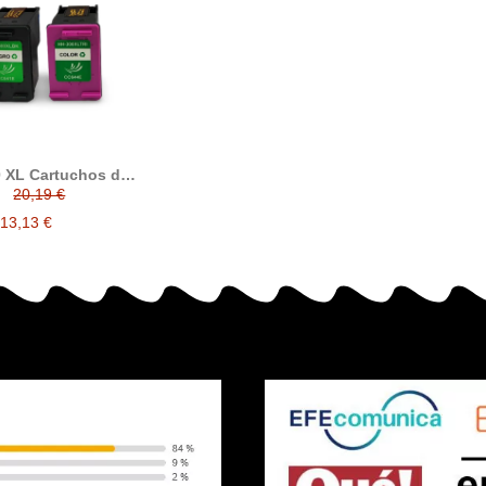
 XL Cartuchos de
nta compatible
20,19 €
13,13 €