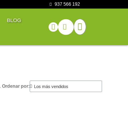
937 566 192
BLOG
.
Ordenar por: