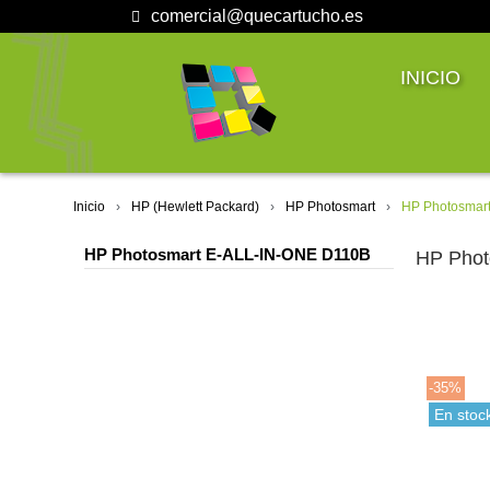
comercial@quecartucho.es
INICIO
Inicio
HP (Hewlett Packard)
HP Photosmart
HP Photosmar
HP Photosmart E-ALL-IN-ONE D110B
HP Phot
-35%
En stoc