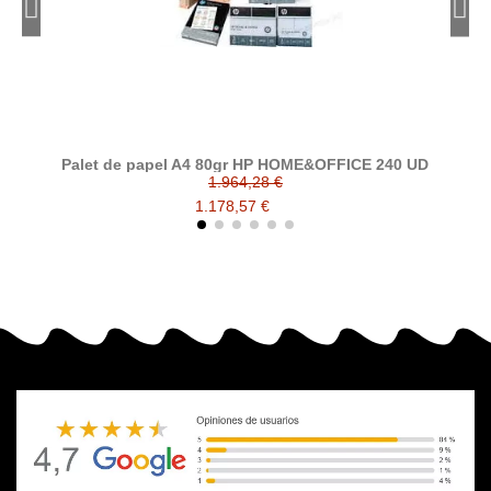
Palet de papel A4 80gr HP HOME&OFFICE 240 UD
P
1.964,28 €
1.178,57 €