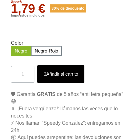
2,55 €
1,79 €
30% de descuento
Impuestos incluidos
Color
Negro
Negro-Rojo
Añadir al carrito
🛡️ Garantía
GRATIS
de 5 años “anti letra pequeña”
😃
📱 ¡Fuera vergüenza!: llámanos las veces que lo
necesites
⚡ Nos llaman “Speedy González”: entregamos en
24h
📦 Aquí puedes arrepentirte: las devoluciones son