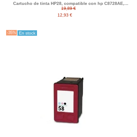
Cartucho de tinta HP28, compatible con hp C8728AE,
tricolor
19,89 €
12,93 €
-35%
En stock