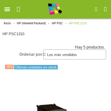
Inicio
HP (Hewlett Packard)
HP PSC
HP PSC1310
HP PSC1310
Hay 5 productos.
Ordenar por:
-35%
Últimas unidades en stock