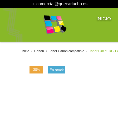
comercial@quecartucho.es
INICIO
Inicio
Canon
Toner Canon compatible
Toner FX8 / CRG-T 
-30%
En stock