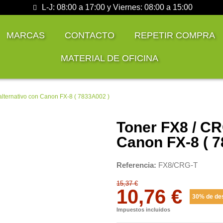
L-J: 08:00 a 17:00 y Viernes: 08:00 a 15:00
MARCAS
CONTACTO
REPETIR COMPRA
MATERIAL DE OFICINA
alternativo con Canon FX-8 ( 7833A002 )
Toner FX8 / CR
Canon FX-8 ( 7
Referencia
FX8/CRG-T
15,37 €
10,76 €
30% de de
Impuestos incluidos