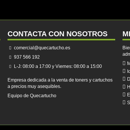
CONTACTA CON NOSOTROS
M
comercial@quecartucho.es
Bie
adm
937 566 192
M
L-J: 08:00 a 17:00 y Viernes: 08:00 a 15:00
I
D
Empresa dedicada a la venta de toners y cartuchos
a precios muy asequibles.
H
E
Equipo de Quecartucho
S