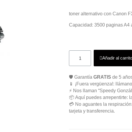
toner alternativo con Canon 
Capacidad: 3500 paginas A4 
Añadir al carrit
🛡️ Garantía
GRATIS
de 5 años
📱 ¡Fuera vergüenza!: llámano
⚡ Nos llaman “Speedy Gonzál
📦 Aquí puedes arrepentirte: l
💳 No aguantes la respiració
tarjeta y transferencia.