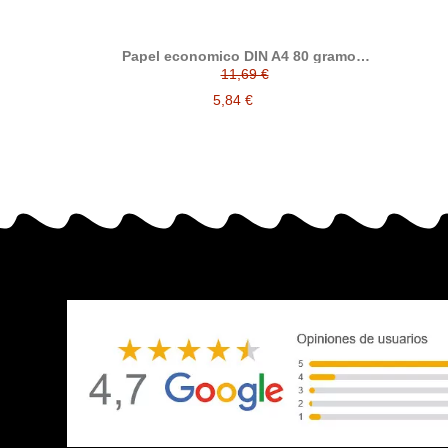
Papel economico DIN A4 80 gramos,
paquete 500 folios
11,69 €
5,84 €