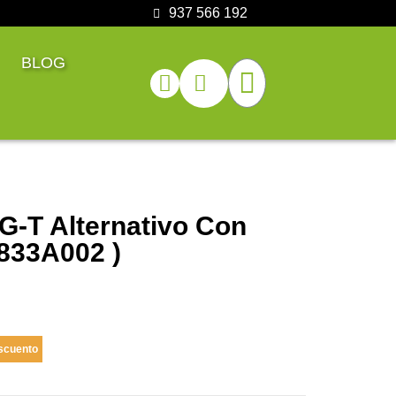
937 566 192
BLOG
G-T Alternativo Con
833A002 )
scuento