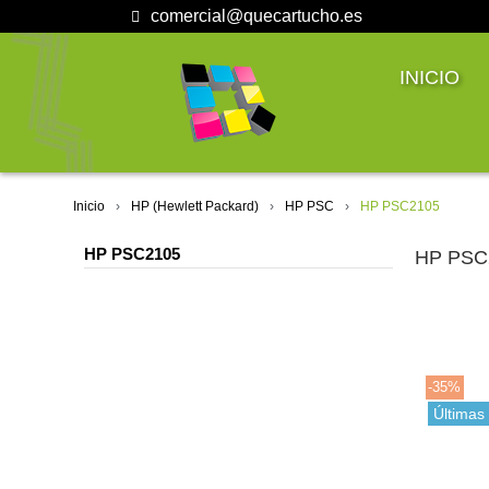
comercial@quecartucho.es
INICIO
Inicio
HP (Hewlett Packard)
HP PSC
HP PSC2105
HP PSC2105
HP PSC
-35%
Últimas