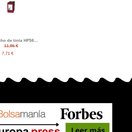
ho de tinta HP58,
patible con hp
11,86 €
AE, tricolor
(fotografico)
7,71 €