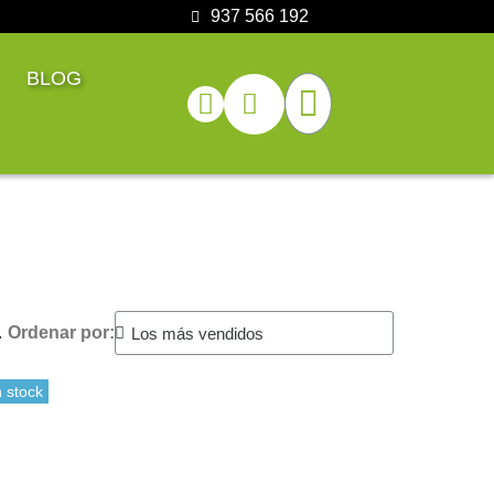
937 566 192
BLOG
.
Ordenar por:
 stock