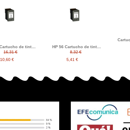
Cartuc
com
Cartucho de tinta
HP 56 Cartucho de tinta
C6658
patible con hp
compatible con hp
16,31 €
8,32 €
C6657AE
C6656AE
10,60 €
5,41 €