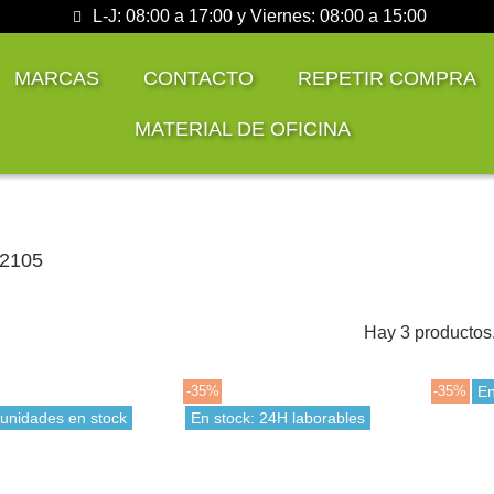
L-J: 08:00 a 17:00 y Viernes: 08:00 a 15:00
MARCAS
CONTACTO
REPETIR COMPRA
MATERIAL DE OFICINA
2105
Hay 3 productos
-35%
-35%
En
 unidades en stock
En stock: 24H laborables