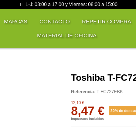
L-J: 08:00 a 17:00 y Viernes: 08:00 a 15:00
MARCAS
CONTACTO
REPETIR COMPRA
MATERIAL DE OFICINA
Toshiba T-FC7
Referencia
T-FC727EBK
12,10 €
8,47 €
30% de descu
Impuestos incluidos