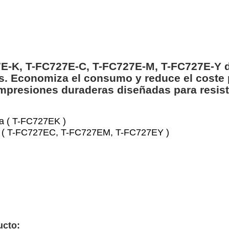
E-K, T-FC727E-C, T-FC727E-M, T-FC727E-Y d
s. Economiza el consumo y reduce el coste 
Impresiones duraderas diseñadas para resisti
ra ( T-FC727EK )
ra ( T-FC727EC, T-FC727EM, T-FC727EY )
ucto: