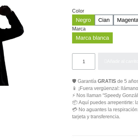
Color
Negro
Cian
Magent
Marca
Marca blanca
Añadir al carrit
🛡️ Garantía
GRATIS
de 5 años
📱 ¡Fuera vergüenza!: llámano
⚡ Nos llaman “Speedy Gonzál
📦 Aquí puedes arrepentirte: l
💳 No aguantes la respiració
tarjeta y transferencia.