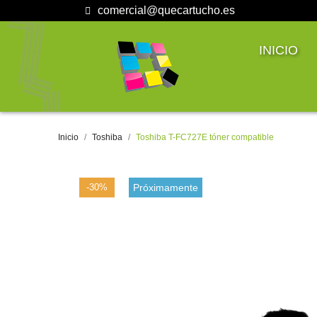
comercial@quecartucho.es
INICIO
Inicio
Toshiba
Toshiba T-FC727E tóner compatible
-30%
Próximamente