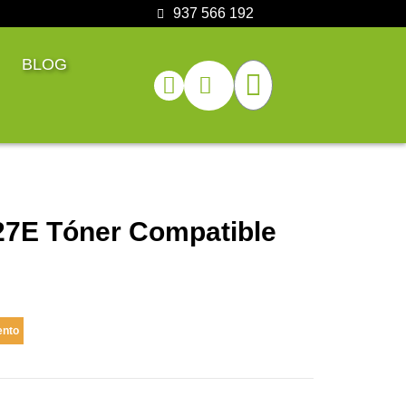
937 566 192
BLOG
27E Tóner Compatible
ento