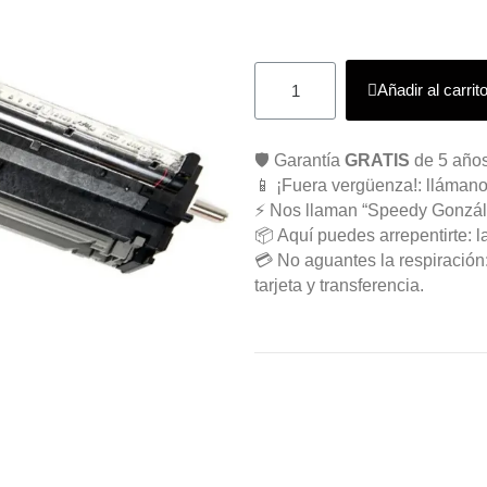
Añadir al carrit
🛡️ Garantía
GRATIS
de 5 años
📱 ¡Fuera vergüenza!: llámano
⚡ Nos llaman “Speedy Gonzál
📦 Aquí puedes arrepentirte: l
💳 No aguantes la respiració
tarjeta y transferencia.