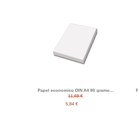
Papel economico DIN A4 80 gramos,
P
paquete 500 folios
11,69 €
5,84 €