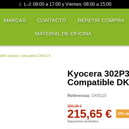
L-J: 08:00 a 17:00 y Viernes: 08:00 a 15:00
MARCAS
CONTACTO
REPETIR COMPRA
MATERIAL DE OFICINA
3060 tambor compatible DK8115
Kyocera 302P
Compatible D
Referencia
DK8115
308,08 €
215,65 €
30% de
Impuestos incluidos