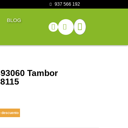
937 566 192
BLOG
393060 Tambor
K8115
 descuento