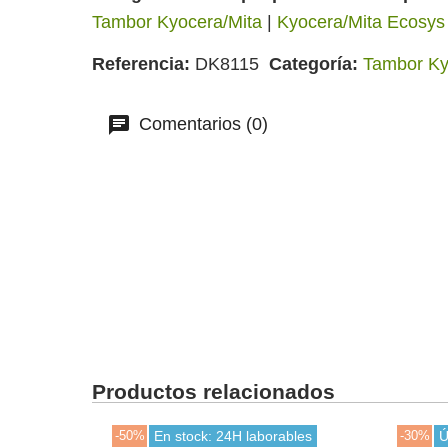
Tambor Kyocera/Mita
|
Kyocera/Mita Ecosy
Referencia
DK8115
Categoría
Tambor Ky
Comentarios (0)
Productos relacionados
-50%
En stock: 24H laborables
-30%
Ú