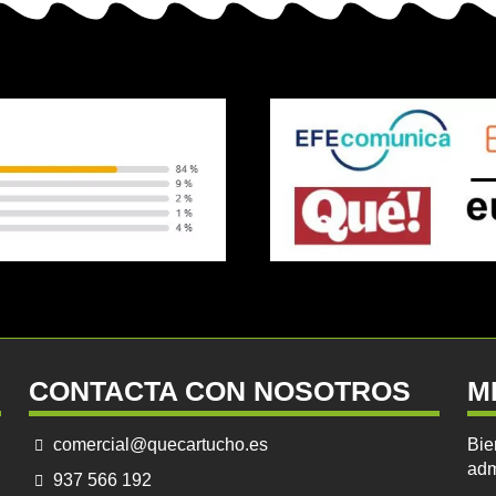
CONTACTA CON NOSOTROS
M
comercial@quecartucho.es
Bie
adm
937 566 192