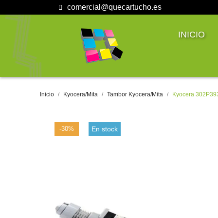
comercial@quecartucho.es
INICIO
Inicio
Kyocera/Mita
Tambor Kyocera/Mita
Kyocera 302P39
-30%
En stock