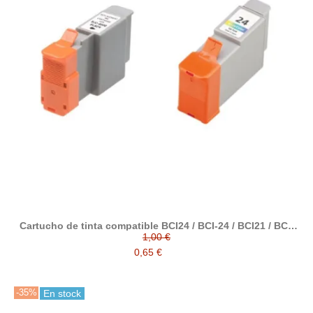
Cartucho de tinta compatible BCI24 / BCI-24 / BCI21 / BCI-
21 con Canon 0954B002 / 0955B002 / 6881A002 / 6882A002
1,00 €
0,65 €
-35%
En stock