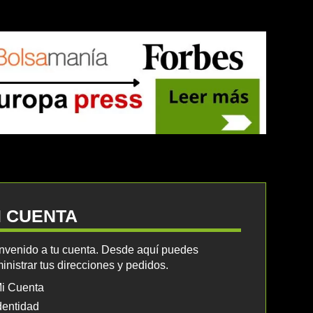
I CUENTA
nvenido a tu cuenta. Desde aquí puedes
inistrar tus direcciones y pedidos.
i Cuenta
dentidad