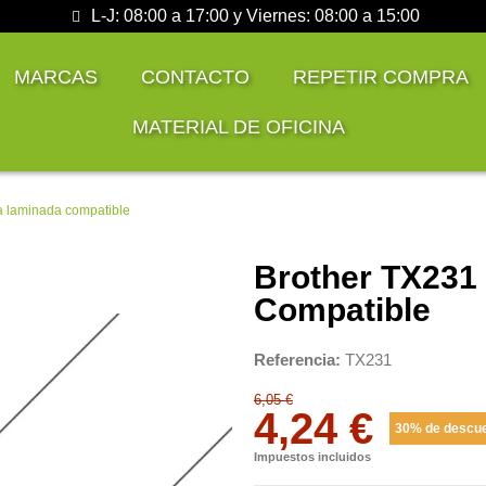
L-J: 08:00 a 17:00 y Viernes: 08:00 a 15:00
MARCAS
CONTACTO
REPETIR COMPRA
MATERIAL DE OFICINA
a laminada compatible
Brother TX231
Compatible
Referencia
TX231
6,05 €
4,24 €
30% de descu
Impuestos incluidos