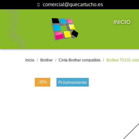
comercial@quecartucho.es
INICIO
Inicio
Brother
Cinta Brother compatible
Brother TX231 cint
-30%
Próximamente