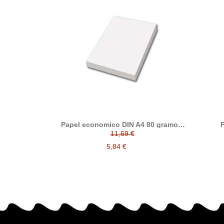
Papel economico DIN A4 80 gramos,
P
paquete 500 folios
11,69 €
5,84 €