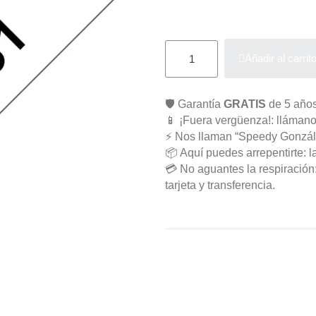
Añadir al carrit
🛡️ Garantía
GRATIS
de 5 años
📱 ¡Fuera vergüenza!: llámano
⚡ Nos llaman “Speedy Gonzál
📦 Aquí puedes arrepentirte: l
💳 No aguantes la respiració
tarjeta y transferencia.