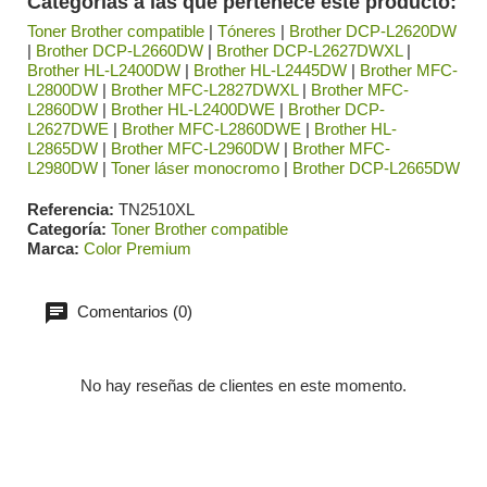
Categorías a las que pertenece este producto:
Toner Brother compatible
|
Tóneres
|
Brother DCP-L2620DW
|
Brother DCP-L2660DW
|
Brother DCP-L2627DWXL
|
Brother HL-L2400DW
|
Brother HL-L2445DW
|
Brother MFC-
L2800DW
|
Brother MFC-L2827DWXL
|
Brother MFC-
L2860DW
|
Brother HL-L2400DWE
|
Brother DCP-
L2627DWE
|
Brother MFC-L2860DWE
|
Brother HL-
L2865DW
|
Brother MFC-L2960DW
|
Brother MFC-
L2980DW
|
Toner láser monocromo
|
Brother DCP-L2665DW
Referencia
TN2510XL
Categoría
Toner Brother compatible
Marca
Color Premium
Comentarios (0)
No hay reseñas de clientes en este momento.