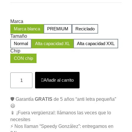
Marca
Marca blanca
PREMIUM
Reciclado
Tamaño
Normal
Alta capacidad XL
Alta capacidad XXL
Chip
CON chip
Añadir al carrito
🛡️ Garantía
GRATIS
de 5 años “anti letra pequeña”
😃
📱 ¡Fuera vergüenza!: llámanos las veces que lo
necesites
⚡ Nos llaman “Speedy González”: entregamos en