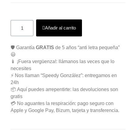
Añadir al carrito
🛡️ Garantía
GRATIS
de 5 años “anti letra pequeña”
😃
📱 ¡Fuera vergüenza!: llámanos las veces que lo
necesites
⚡ Nos llaman “Speedy González”: entregamos en
24h
📦 Aquí puedes arrepentirte: las devoluciones son
gratis
💳 No aguantes la respiración: pago seguro con
Apple y Google Pay, Bizum, tarjeta y transferencia.