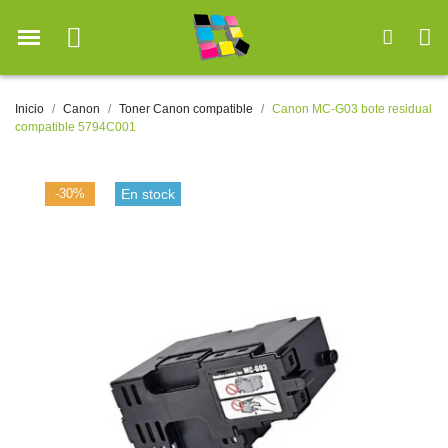
Inicio
Canon
Toner Canon compatible
Canon MC-G03 bote residual
compatible 5794C001
-30%
En stock