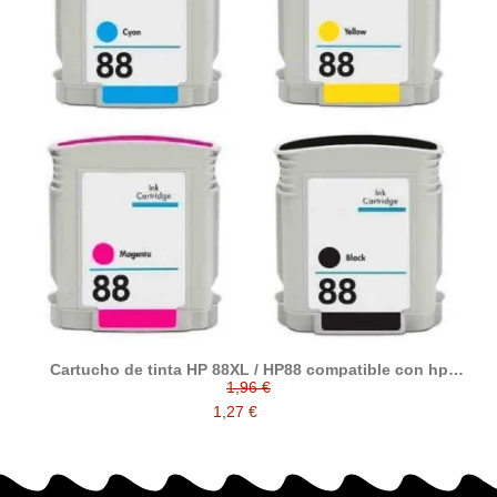
Cartucho de tinta HP 88XL / HP88 compatible con hp
C9396AE / C9391AE / C9392AE / C9393AE
1,96 €
1,27 €