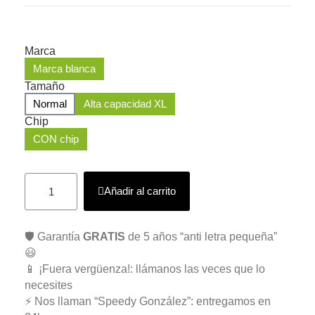
Marca
Marca blanca
Tamaño
Normal
Alta capacidad XL
Chip
CON chip
Añadir al carrito
🛡️ Garantía
GRATIS
de 5 años “anti letra pequeña”
😃
📱 ¡Fuera vergüenza!: llámanos las veces que lo
necesites
⚡ Nos llaman “Speedy González”: entregamos en