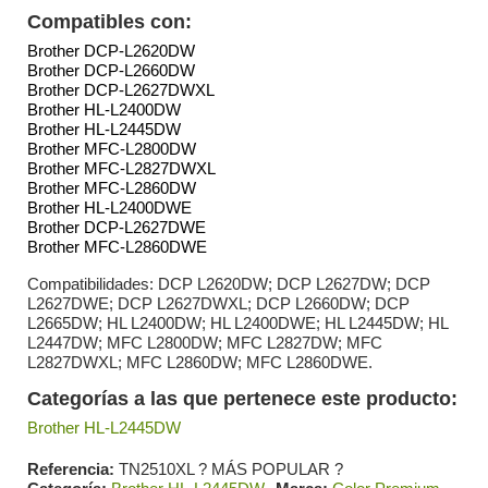
Compatibles con:
Brother DCP-L2620DW
Brother DCP-L2660DW
Brother DCP-L2627DWXL
Brother HL-L2400DW
Brother HL-L2445DW
Brother MFC-L2800DW
Brother MFC-L2827DWXL
Brother MFC-L2860DW
Brother HL-L2400DWE
Brother DCP-L2627DWE
Brother MFC-L2860DWE
Compatibilidades: DCP L2620DW; DCP L2627DW; DCP
L2627DWE; DCP L2627DWXL; DCP L2660DW; DCP
L2665DW; HL L2400DW; HL L2400DWE; HL L2445DW; HL
L2447DW; MFC L2800DW; MFC L2827DW; MFC
L2827DWXL; MFC L2860DW; MFC L2860DWE.
Categorías a las que pertenece este producto:
Brother HL-L2445DW
Referencia
TN2510XL ? MÁS POPULAR ?