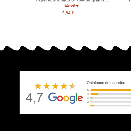
Papel economico DIN A4 80 gramos,
P
paquete 500 folios
11,69 €
5,84 €