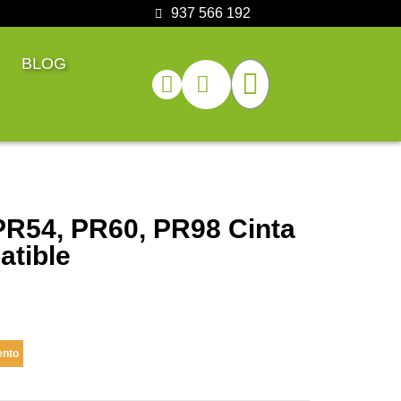
937 566 192
BLOG
 PR54, PR60, PR98 Cinta
atible
ento