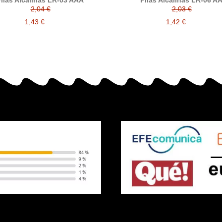
ilas Alcalinas LR-03 AAA
Pilas Alcalinas LR-06 A
2,04 €
2,03 €
1,43 €
1,42 €