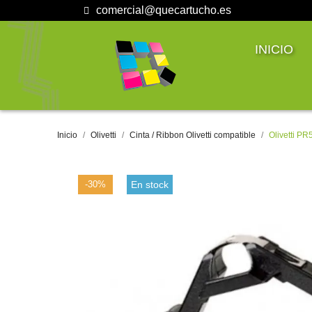
comercial@quecartucho.es
INICIO
Inicio
Olivetti
Cinta / Ribbon Olivetti compatible
Olivetti PR
-30%
En stock