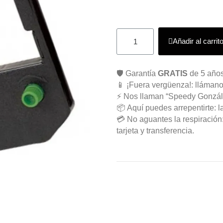
Añadir al carrit
🛡️ Garantía
GRATIS
de 5 años
📱 ¡Fuera vergüenza!: llámano
⚡ Nos llaman “Speedy Gonzál
📦 Aquí puedes arrepentirte: l
💳 No aguantes la respiració
tarjeta y transferencia.