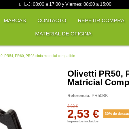
L-J: 08:00 a 17:00 y Viernes: 08:00 a 15:00
MARCAS
CONTACTO
REPETIR COMPRA
MATERIAL DE OFICINA
50, PR54, PR60, PR98 cinta matricial compatible
Olivetti PR50,
Matricial Comp
Referencia
PR50BK
3,62 €
2,53 €
30% de descu
Impuestos incluidos