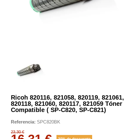
Ricoh 820116, 821058, 820119, 821061,
820118, 821060, 820117, 821059 Tóner
Compatible ( SP-C820, SP-C821)
Referencia
SPC820BK
23,30 €
16,31 €
30% de descuento