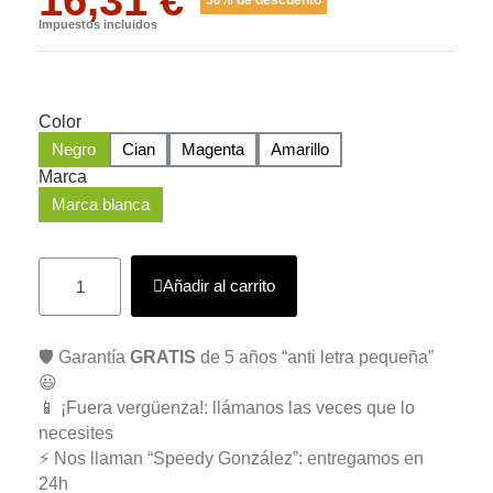
Impuestos incluidos
Color
Negro
Cian
Magenta
Amarillo
Marca
Marca blanca
Añadir al carrito
🛡️ Garantía
GRATIS
de 5 años “anti letra pequeña”
😃
📱 ¡Fuera vergüenza!: llámanos las veces que lo
necesites
⚡ Nos llaman “Speedy González”: entregamos en
24h