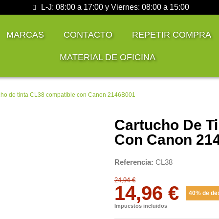
L-J: 08:00 a 17:00 y Viernes: 08:00 a 15:00
MARCAS
CONTACTO
REPETIR COMPRA
MATERIAL DE OFICINA
cho de tinta CL38 compatible con Canon 2146B001
Cartucho De T
Con Canon 21
Referencia
CL38
24,94 €
14,96 €
40% de de
Impuestos incluidos