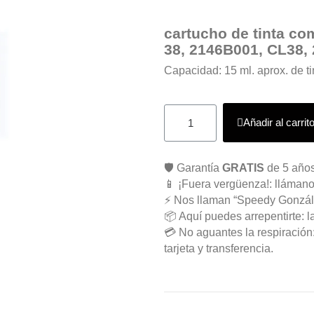
cartucho de tinta co
38, 2146B001, CL38,
Capacidad: 15 ml. aprox. de ti
Añadir al carrit
🛡️ Garantía
GRATIS
de 5 años
📱 ¡Fuera vergüenza!: llámano
⚡ Nos llaman “Speedy Gonzál
📦 Aquí puedes arrepentirte: l
💳 No aguantes la respiració
tarjeta y transferencia.