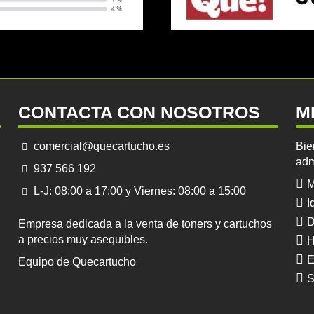
CONTACTA CON NOSOTROS
M
comercial@quecartucho.es
Bie
adm
937 566 192
M
L-J: 08:00 a 17:00 y Viernes: 08:00 a 15:00
I
D
Empresa dedicada a la venta de toners y cartuchos
a precios muy asequibles.
H
E
Equipo de Quecartucho
S