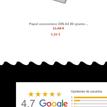
Papel economico DIN A4 80 gramos,
paquete 500 folios
11,69 €
5,84 €