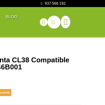
937 566 192
BLOG
inta CL38 Compatible
46B001
scuento