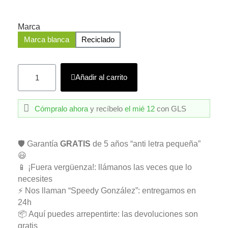
Marca
Marca blanca
Reciclado
Añadir al carrito
Cómpralo ahora
y recíbelo
el mié 12
con GLS
🛡️ Garantía
GRATIS
de 5 años “anti letra pequeña”
😃
📱 ¡Fuera vergüenza!: llámanos las veces que lo
necesites
⚡ Nos llaman “Speedy González”: entregamos en
24h
📦 Aquí puedes arrepentirte: las devoluciones son
gratis