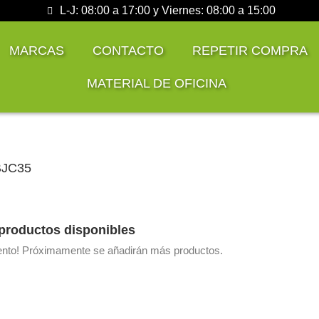
L-J: 08:00 a 17:00 y Viernes: 08:00 a 15:00
MARCAS
CONTACTO
REPETIR COMPRA
MATERIAL DE OFICINA
BJC35
productos disponibles
tento! Próximamente se añadirán más productos.