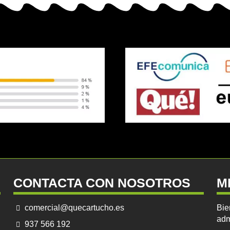
CONTACTA CON NOSOTROS
M
comercial@quecartucho.es
Bie
adm
937 566 192