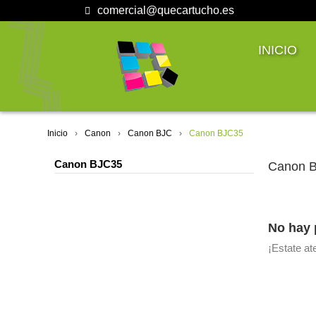
comercial@quecartucho.es
INICIO
Inicio
Canon
Canon BJC
Canon BJC35
Canon BJC35
Canon 
No hay 
¡Estate a