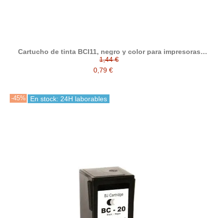
Cartucho de tinta BCI11, negro y color para impresoras
Canon
1,44 €
0,79 €
-45%
En stock: 24H laborables