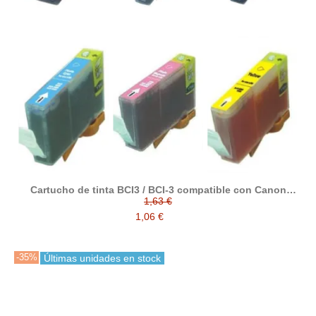
Cartucho de tinta BCI3 / BCI-3 compatible con Canon
4485A002 / 4480A002 / 4481A002 / 4482A002 / 4483A002 /
1,63 €
4484A002
1,06 €
-35%
Últimas unidades en stock