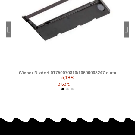
Wincor Nixdorf 01750070810/10600003247 cinta
W
matricial compatible (ND60/ND69)
5,19 €
3,63 €