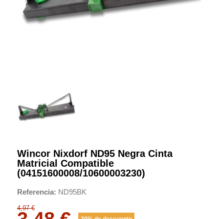
Wincor Nixdorf ND95 Negra Cinta
Matricial Compatible
(04151600008/10600003230)
Referencia
ND95BK
4,97 €
3,48 €
30% de descuento