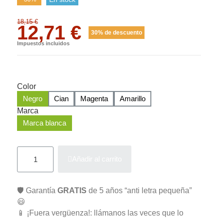
18,15 €
12,71 €
30% de descuento
Impuestos incluidos
Color
Negro
Cian
Magenta
Amarillo
Marca
Marca blanca
Añadir al carrito
🛡️ Garantía
GRATIS
de 5 años “anti letra pequeña”
😃
📱 ¡Fuera vergüenza!: llámanos las veces que lo