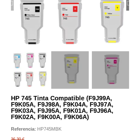
HP 745 Tinta Compatible (F9J99A,
F9K05A, F9J98A, F9K04A, F9J97A,
F9K03A, F9J95A, F9K01A, F9J96A,
F9K02A, F9K00A, F9K06A)
Referencia
HP745MBK
36,30 €