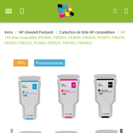
Inicio
HP (Hewlett Packard)
Cartuchos de tinta HP compatibles
HP
745 tinta compatible (F9J99A, F9K05A, F9J98A, F9K04A, F9J97A, F9K03A,
F9J95A, F9K01A, F9J96A, F9K02A, F9K00A, F9K06A)
-35%
Próximamente