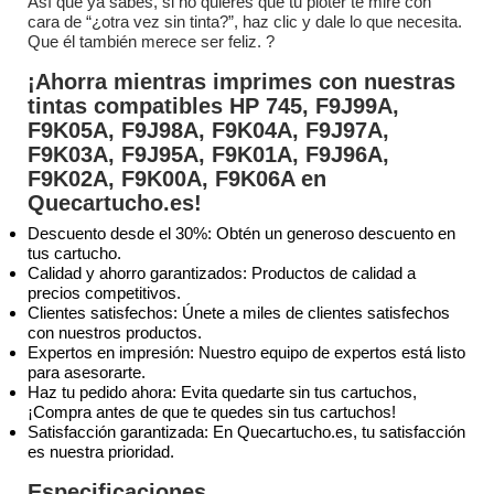
Así que ya sabes, si no quieres que tu plóter te mire con
cara de “¿otra vez sin tinta?”, haz clic y dale lo que necesita.
Que él también merece ser feliz. ?
¡Ahorra mientras imprimes con nuestras
tintas compatibles HP 745, F9J99A,
F9K05A, F9J98A, F9K04A, F9J97A,
F9K03A, F9J95A, F9K01A, F9J96A,
F9K02A, F9K00A, F9K06A en
Quecartucho.es!
Descuento desde el 30%: Obtén un generoso descuento en
tus cartucho.
Calidad y ahorro garantizados: Productos de calidad a
precios competitivos.
Clientes satisfechos: Únete a miles de clientes satisfechos
con nuestros productos.
Expertos en impresión: Nuestro equipo de expertos está listo
para asesorarte.
Haz tu pedido ahora: Evita quedarte sin tus cartuchos,
¡Compra antes de que te quedes sin tus cartuchos!
Satisfacción garantizada: En Quecartucho.es, tu satisfacción
es nuestra prioridad.
Especificaciones