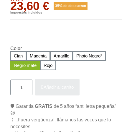
23,60 €
35% de descuento
Impuestos incluidos
Color
Cian
Magenta
Amarillo
Photo Negro*
Negro mate
Rojo
Añadir al carrito
🛡️ Garantía
GRATIS
de 5 años “anti letra pequeña”
😃
📱 ¡Fuera vergüenza!: llámanos las veces que lo
necesites